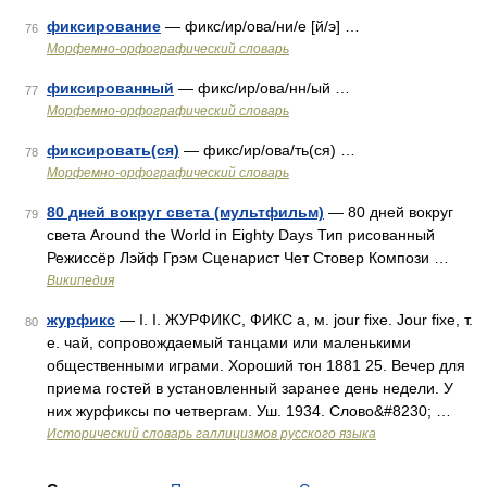
фиксирование
— фикс/ир/ова/ни/е [й/э] …
76
Морфемно-орфографический словарь
фиксированный
— фикс/ир/ова/нн/ый …
77
Морфемно-орфографический словарь
фиксировать(ся)
— фикс/ир/ова/ть(ся) …
78
Морфемно-орфографический словарь
80 дней вокруг света (мультфильм)
— 80 дней вокруг
79
света Around the World in Eighty Days Тип рисованный
Режиссёр Лэйф Грэм Сценарист Чет Стовер Компози …
Википедия
журфикс
— I. I. ЖУРФИКС, ФИКС а, м. jour fixe. Jour fixe, т.
80
е. чай, сопровождаемый танцами или маленькими
общественными играми. Хороший тон 1881 25. Вечер для
приема гостей в установленный заранее день недели. У
них журфиксы по четвергам. Уш. 1934. Слово&#8230; …
Исторический словарь галлицизмов русского языка